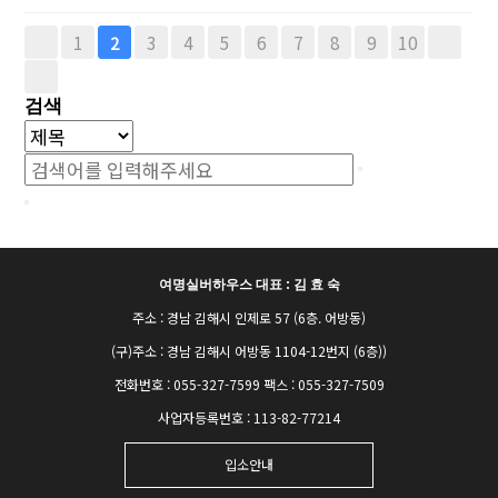
1
3
4
5
6
7
8
9
10
2
검색
여명실버하우스 대표 : 김 효 숙
주소 : 경남 김해시 인제로 57 (6층. 어방동)
(구)주소 : 경남 김해시 어방동 1104-12번지 (6층))
전화번호 : 055-327-7599 팩스 : 055-327-7509
사업자등록번호 : 113-82-77214
입소안내