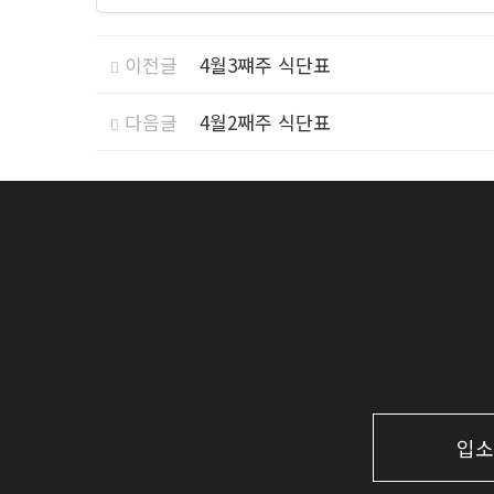
이전글
4월3쨰주 식단표
다음글
4월2째주 식단표
입소