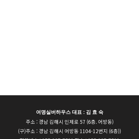
여명실버하우스 대표 : 김 효 숙
주소 : 경남 김해시 인제로 57 (6층. 어방동)
(구)주소 : 경남 김해시 어방동 1104-12번지 (6층))