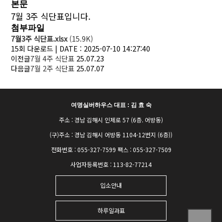
본문
7월 3주 식단표입니다.
첨부파일
7월3주 식단표.xlsx
(15.9K)
15회 다운로드 | DATE : 2025-07-10 14:27:40
이전글
7월 4주 식단표
25.07.23
다음글
7월 2주 식단표
25.07.07
여명실버하우스 대표 : 김 효 숙
주소 : 경남 김해시 인제로 57 (6층. 어방동)
(구)주소 : 경남 김해시 어방동 1104-12번지 (6층))
전화번호 : 055-327-7599 팩스 : 055-327-7509
사업자등록번호 : 113-82-77214
입소안내
하루일과표