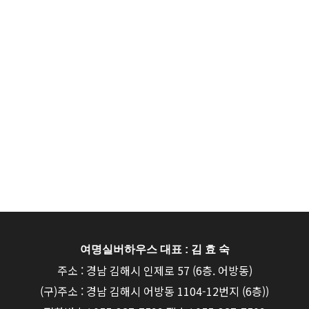
여명실버하우스 대표 : 김 효 숙
주소 : 경남 김해시 인제로 57 (6층. 어방동)
(구)주소 : 경남 김해시 어방동 1104-12번지 (6층))