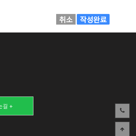
취소
작성완료
길 +
상단으로