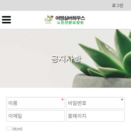
로그인
공지사항
필
필
수
수
html