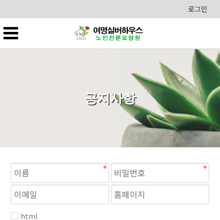
로그인
공지사항
필
필
수
수
html